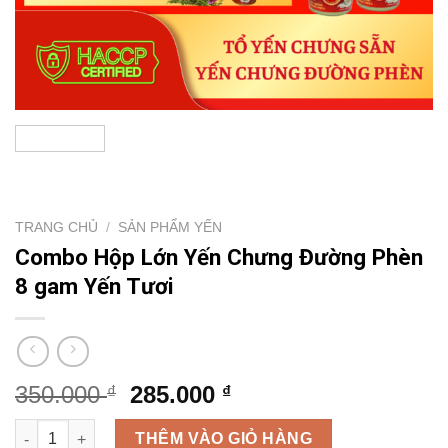
TRANG CHỦ
/
SẢN PHẨM YẾN
Combo Hộp Lớn Yến Chưng Đường Phèn
8 gam Yến Tươi
Giá
Giá
350.000
285.000
₫
₫
gốc
hiện
Combo Hộp Lớn Yến Chưng Đường Phèn 8 gam Yến Tươi số l
là:
tại
THÊM VÀO GIỎ HÀNG