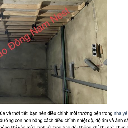
 và thời tiết, bạn nên điều chỉnh môi trường bện trong
nhà yế
ôi dưỡng con non bằng cách điều chỉnh nhiệt độ, độ ẩm và ánh s
hông khí vào mùa lạnh và tăng trao đổi không khí khi nhà chim 