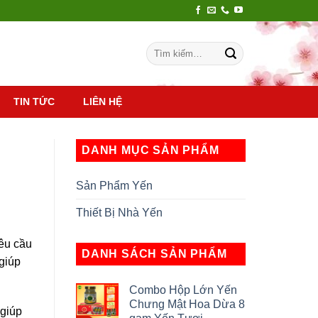
Tìm
kiếm:
TIN TỨC
LIÊN HỆ
DANH MỤC SẢN PHẨM
Sản Phẩm Yến
Thiết Bị Nhà Yến
yêu cầu
DANH SÁCH SẢN PHẨM
giúp
.
Combo Hộp Lớn Yến
Chưng Mật Hoa Dừa 8
 giúp