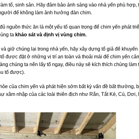
 làm tổ, sinh sản. Hãy đảm bảo ánh sáng vào nhà yến phù hợp, 
n người để không làm ảnh hưởng đàn chim.
ủ nguồn thức ăn là một yếu tố quan trọng để chim yến phát tri
chúng ta
khảo sát và định vị vùng chim.
và giữ chúng lại trong nhà yến, hãy xây dựng tổ giả để khuyến
tổ được đặt ở những vị trí an toàn và thoải mái để chim yến cả
ràng chúng ta nên lấy tổ ngay, điều này sẽ kích thích chúng làm 
hu tổ được).
ỏe của chim yến và phát hiện sớm bất kỳ vấn đề bất thường, 
 sự xâm nhập của các loài thiên địch như Rắn, Tắt Kè, Cú, Dơi,