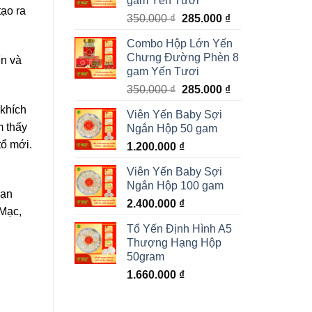
gam Yến Tươi
tạo ra
Giá
Giá
350.000
₫
285.000
₫
gốc
hiện
Combo Hộp Lớn Yến
là:
tại
Chưng Đường Phèn 8
ển và
350.000 ₫.
là:
gam Yến Tươi
285.000 ₫.
Giá
Giá
350.000
₫
285.000
₫
gốc
hiện
 khích
Viên Yến Baby Sợi
là:
tại
m thấy
Ngắn Hộp 50 gam
350.000 ₫.
là:
tổ mới.
1.200.000
₫
285.000 ₫.
Viên Yến Baby Sợi
Ngắn Hộp 100 gam
bạn
2.400.000
₫
 Mạc,
Tổ Yến Định Hình A5
Thượng Hạng Hộp
50gram
1.660.000
₫