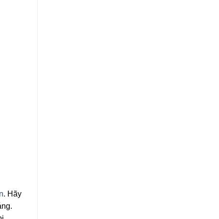
n
. Hãy
áng.
bị