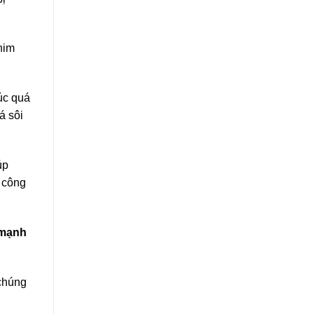
him
úc quá
á sôi
úp
g công
 mạnh
chúng