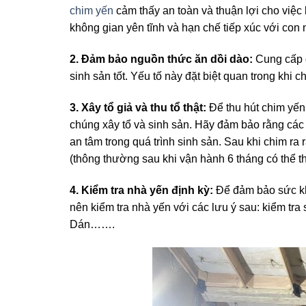
chim yến
cảm thấy an toàn và thuận lợi cho việc
không gian yên tĩnh và hạn chế tiếp xúc với co
2. Đảm bảo nguồn thức ăn dồi dào:
Cung cấp đ
sinh sản tốt. Yếu tố này đặt biệt quan trong khi 
3. Xây tổ giả và thu tổ thật:
Để thu hút chim yến 
chúng xây tổ và sinh sản. Hãy đảm bảo rằng các 
an tâm trong quá trình sinh sản. Sau khi chim ra 
(thông thường sau khi vận hành 6 tháng có thể t
4. Kiểm tra nhà yến định kỳ:
Để đảm bảo sức kh
nên kiểm tra nhà yến với các lưu ý sau: kiểm tra
Dán…….