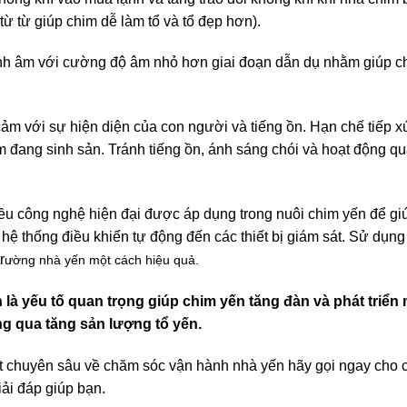
ừ từ giúp chim dễ làm tổ và tổ đẹp hơn).
ỉnh âm với cường độ âm nhỏ hơn giai đoạn dẫn dụ nhằm giúp c
ảm với sự hiện diện của con người và tiếng ồn. Hạn chế tiếp x
im đang sinh sản. Tránh tiếng ồn, ánh sáng chói và hoạt động qu
ều công nghệ hiện đại được áp dụng trong nuôi chim yến để gi
 hệ thống điều khiển tự động đến các thiết bị giám sát. Sử dụn
r
ường nhà yến một cách hiệu quả.
là yếu tố quan trọng giúp chim yến tăng đàn và phát triển
ng qua tăng sản lượng tổ yến.
t chuyên sâu về chăm sóc vận hành nhà yến hãy gọi ngay cho 
ải đáp giúp bạn.