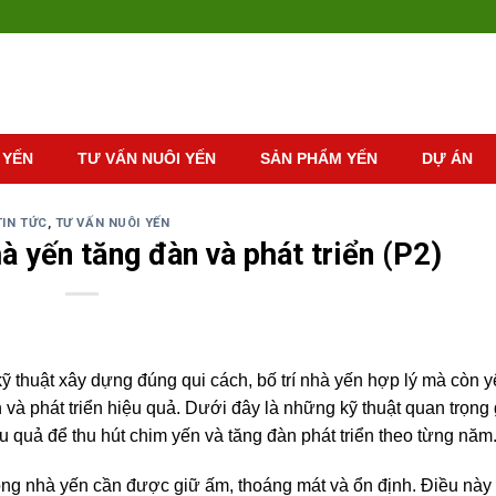
 YẾN
TƯ VẤN NUÔI YẾN
SẢN PHẨM YẾN
DỰ ÁN
TIN TỨC
,
TƯ VẤN NUÔI YẾN
à yến tăng đàn và phát triển (P2)
ỹ thuật xây dựng đúng qui cách, bố trí nhà yến hợp lý mà còn 
à phát triển hiệu quả. Dưới đây là những kỹ thuật quan trọng 
quả để thu hút chim yến và tăng đàn phát triển theo từng năm
ong nhà yến cần được giữ ấm, thoáng mát và ổn định. Điều này