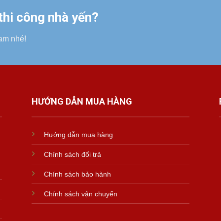
 thi công nhà yến?
am nhé!
HƯỚNG DẪN MUA HÀNG
Hướng dẫn mua hàng
Chính sách đổi trả
Chính sách bảo hành
Chính sách vận chuyển