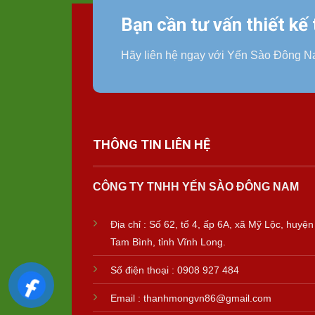
Bạn cần tư vấn thiết kế
Hãy liên hệ ngay với Yến Sào Đông N
THÔNG TIN LIÊN HỆ
CÔNG TY TNHH YẾN SÀO ĐÔNG NAM
Địa chỉ : Số 62, tổ 4, ấp 6A, xã Mỹ Lộc, huyện
Tam Bình, tỉnh Vĩnh Long.
Số điện thoại : 0908 927 484
Email : thanhmongvn86@gmail.com