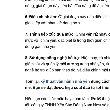
nóng, giai đoạn này nên bắt đầu nâng độ ẩm lên t
6. Điều chỉnh âm:
Ở giai đoạn này nên điều ch
giao tiếp với nhau dễ dàng hơn.
7. Tránh tiếp xúc quá mức:
Chim yến rất nhạy c
mức với chim yến, đặc biệt là trong thời gian ch
động gần nhà yến.
8. Sử dụng công nghệ hỗ trợ:
Hiện nay, có nhi
giám sát và quản lý môi trường trong nhà yến, từ
nghệ hỗ trợ giúp bạn theo dõi và điều chỉnh môi t
Tóm lại,
kỹ thuật vận hành nhà yến
đúng cách 
mẽ. Bạn sẽ đạt được hiệu suất đầu tư tốt thô
Nếu bạn còn thắc mắc hay quan tâm đến kỹ thuậ
tôi, công ty TNHH Yến Sào Đông Nam Nest sẽ gi