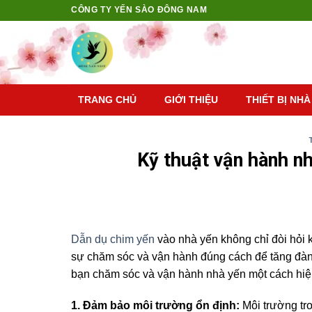
Skip
CÔNG TY YẾN SÀO ĐÔNG NAM
to
content
TRANG CHỦ
GIỚI THIỆU
THIẾT BỊ NHÀ
Kỹ thuật vận hành nh
Dẫn dụ chim yến
vào nhà yến không chỉ đòi hỏi k
sự chăm sóc và vận hành đúng cách để tăng đàn v
bạn chăm sóc và vận hành nhà yến một cách hiệu 
1. Đảm bảo môi trường ổn định:
Môi trường tr