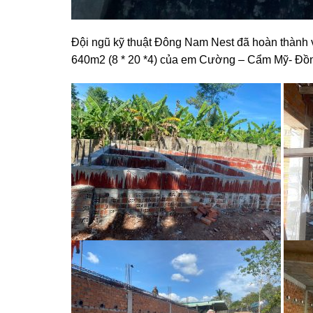
Đội ngũ kỹ thuật Đông Nam Nest đã hoàn thành việ
640m2 (8 * 20 *4) của em Cường – Cẩm Mỹ- Đồn