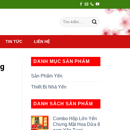
Tìm
kiếm:
TIN TỨC
LIÊN HỆ
DANH MỤC SẢN PHẨM
g
Sản Phẩm Yến
Thiết Bị Nhà Yến
DANH SÁCH SẢN PHẨM
Combo Hộp Lớn Yến
Chưng Mật Hoa Dừa 8