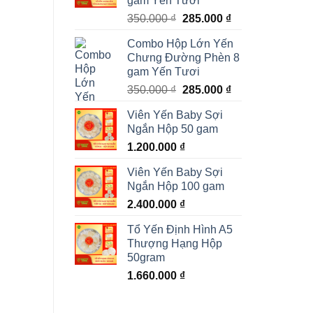
gam Yến Tươi
Giá
Giá
350.000
₫
285.000
₫
gốc
hiện
Combo Hộp Lớn Yến
là:
tại
Chưng Đường Phèn 8
350.000 ₫.
là:
gam Yến Tươi
285.000 ₫.
Giá
Giá
350.000
₫
285.000
₫
gốc
hiện
Viên Yến Baby Sợi
là:
tại
Ngắn Hộp 50 gam
350.000 ₫.
là:
1.200.000
₫
285.000 ₫.
Viên Yến Baby Sợi
Ngắn Hộp 100 gam
2.400.000
₫
Tổ Yến Định Hình A5
Thượng Hạng Hộp
50gram
1.660.000
₫