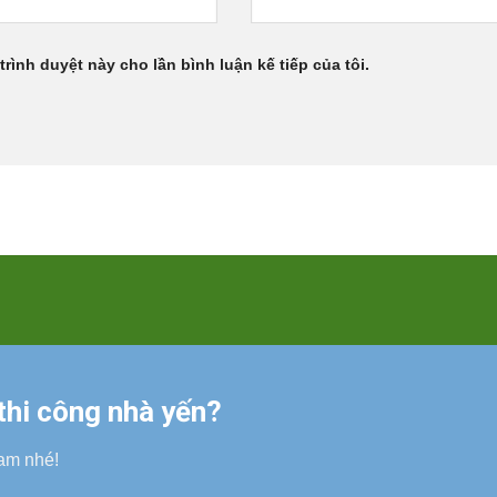
trình duyệt này cho lần bình luận kế tiếp của tôi.
 thi công nhà yến?
am nhé!