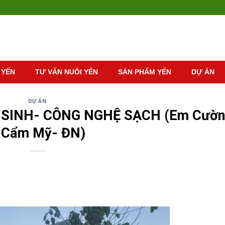
 YẾN
TƯ VẤN NUÔI YẾN
SẢN PHẨM YẾN
DỰ ÁN
DỰ ÁN
 SINH- CÔNG NGHỆ SẠCH (Em Cườn
 Cẩm Mỹ- ĐN)