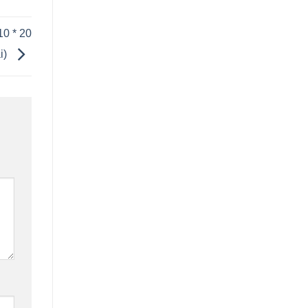
 * 20
i)